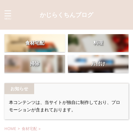
かじらくちんブログ
食材宅配
料理
掃除
片付け
お知らせ
本コンテンツは、当サイトが独自に制作しており、プロ
モーションが含まれております。
HOME
>
食材宅配
>