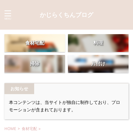
かじらくちんブログ
食材宅配
料理
掃除
片付け
お知らせ
本コンテンツは、当サイトが独自に制作しており、プロ
モーションが含まれております。
HOME
>
食材宅配
>