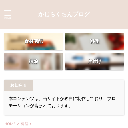
かじらくちんブログ
食材宅配
料理
掃除
片付け
お知らせ
本コンテンツは、当サイトが独自に制作しており、プロ
モーションが含まれております。
HOME
>
料理
>