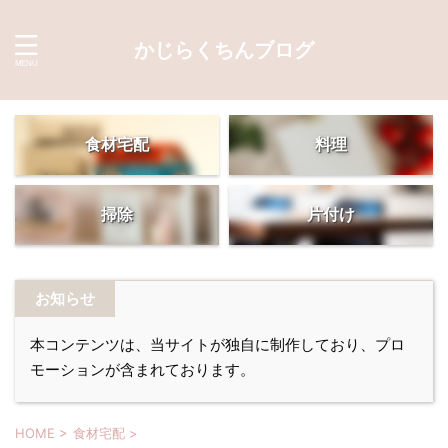
かじらくちんブログ
食材宅配
料理
掃除
片付け
お知らせ
本コンテンツは、当サイトが独自に制作しており、プロ
モーションが含まれております。
HOME
>
食材宅配
>