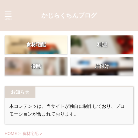
かじらくちんブログ
食材宅配
料理
掃除
片付け
お知らせ
本コンテンツは、当サイトが独自に制作しており、プロ
モーションが含まれております。
HOME
>
食材宅配
>