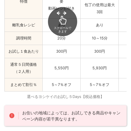
特徴
要
包丁の使用は最大
動画レシピ付き
3回
離乳食レシピ
あり
あり
スクロールで
きます
調理時間
20分
10～15分
お試し１食あたり
300円
300円
通常５日間価格
5,550円
5,930円
（２人用）
まとめて割引％
5～7％オフ
5～7％オフ
選べるヨシケイのお試し５Days【税込価格】
お住いの地域によっては、お試しできる商品やキャン
ペーン内容が若干異なります。